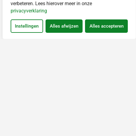
verbeteren. Lees hierover meer in onze
privacyverklaring
Instellingen
Alles afwijzen
Alles accepteren
0 van 600 max. aantal karakters
Contact
Telefoon: 010 800 40 00
Stuur WhatsApp bericht, ope