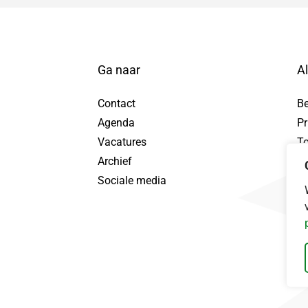
Ga naar
A
Contact
B
Agenda
Pr
tuur WhatsApp bericht, opent in nieuw tabblad
Vacatures
To
Archief
Pr
Sociale media
Da
ebook, opent in nieuw tabblad
nd LinkedIn, opent in nieuw tabblad
ingerland Instagram, opent in nieuw tabblad