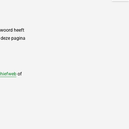
efwoord heeft
g deze pagina
chiefweb
of