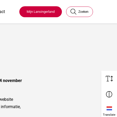
act
Mijn Lansingerland
Zoeken
t 4 november
website
 informatie,
Translate