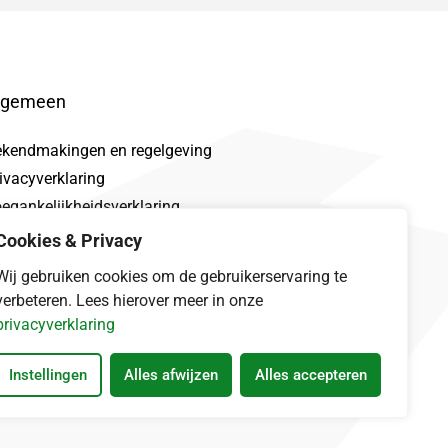
lgemeen
ekendmakingen en regelgeving
ivacyverklaring
egankelijkheidsverklaring
oclaimer
Cookies & Privacy
talek
Wij gebruiken cookies om de gebruikerservaring te
verbeteren. Lees hierover meer in onze
privacyverklaring
Instellingen
Alles afwijzen
Alles accepteren