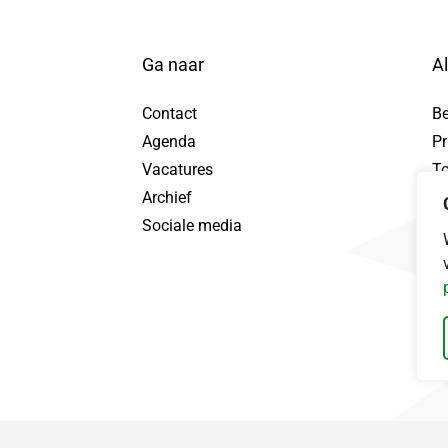
Ga naar
A
Contact
B
Agenda
Pr
tuur WhatsApp bericht, opent in nieuw tabblad
Vacatures
To
Archief
Pr
Sociale media
Da
ebook, opent in nieuw tabblad
nd LinkedIn, opent in nieuw tabblad
ingerland Instagram, opent in nieuw tabblad