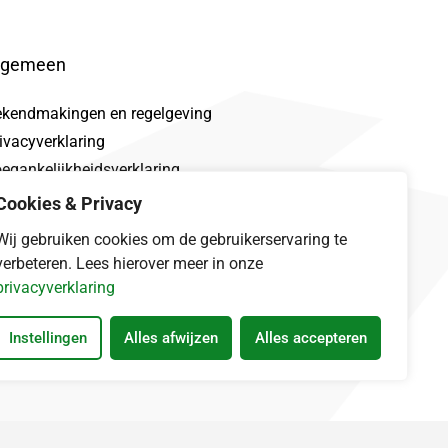
lgemeen
ekendmakingen en regelgeving
ivacyverklaring
egankelijkheidsverklaring
oclaimer
Cookies & Privacy
talek
Wij gebruiken cookies om de gebruikerservaring te
verbeteren. Lees hierover meer in onze
privacyverklaring
Instellingen
Alles afwijzen
Alles accepteren