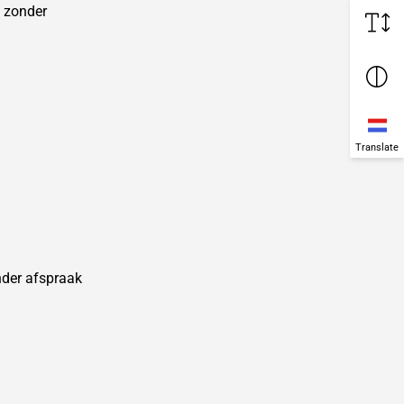
t zonder
Translate
nder afspraak