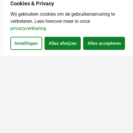
Cookies & Privacy
Wij gebruiken cookies om de gebruikerservaring te
Telefoon: 010 800 40 00
verbeteren. Lees hierover meer in onze
Stuur WhatsApp bericht, ope
WhatsApp: 06 46 00 10 84
privacyverklaring
Locaties en openingstijden
Instellingen
Alles afwijzen
Alles accepteren
Gemeente Lansingerland Facebook, opent in nieuw ta
Gemeente Lansingerland LinkedIn, opent in nie
Gemeente Lansingerland Instagram, open
Ga naar
Contact
Agenda
Vacatures
Archief
Sociale media