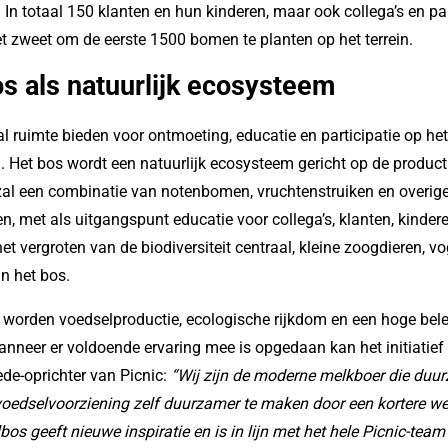
. In totaal 150 klanten en hun kinderen, maar ook collega’s en pa
et zweet om de eerste 1500 bomen te planten op het terrein.
s als natuurlijk ecosysteem
l ruimte bieden voor ontmoeting, educatie en participatie op he
. Het bos wordt een natuurlijk ecosysteem gericht op de product
zal een combinatie van notenbomen, vruchtenstruiken en overige
, met als uitgangspunt educatie voor collega’s, klanten, kindere
et vergroten van de biodiversiteit centraal, kleine zoogdieren, v
in het bos.
s worden voedselproductie, ecologische rijkdom en een hoge be
neer er voldoende ervaring mee is opgedaan kan het initiatief
ede-oprichter van Picnic:
“Wij zijn de moderne melkboer die duu
voedselvoorziening zelf duurzamer te maken door een kortere w
bos geeft nieuwe inspiratie en is in lijn met het hele Picnic-te