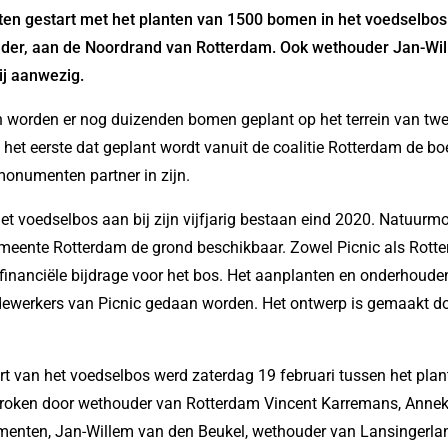
 gestart met het planten van 1500 bomen in het voedselbos 
lder, aan de Noordrand van Rotterdam. Ook wethouder Jan-Wi
ij aanwezig.
 worden er nog duizenden bomen geplant op het terrein van twe
 het eerste dat geplant wordt vanuit de coalitie Rotterdam de bo
monumenten partner in zijn.
et voedselbos aan bij zijn vijfjarig bestaan eind 2020. Natuur
eente Rotterdam de grond beschikbaar. Zowel Picnic als Rotte
 financiële bijdrage voor het bos. Het aanplanten en onderhoud
dewerkers van Picnic gedaan worden. Het ontwerp is gemaakt do
start van het voedselbos werd zaterdag 19 februari tussen het pla
oken door wethouder van Rotterdam Vincent Karremans, Annek
nten, Jan-Willem van den Beukel, wethouder van Lansingerlan