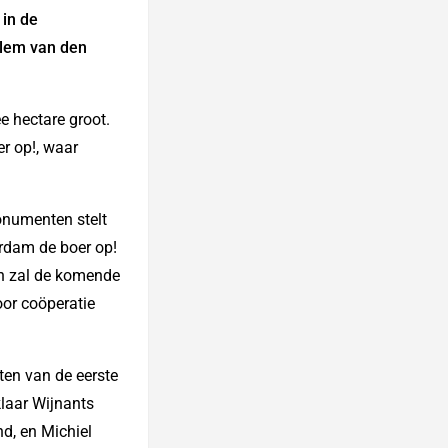
in de
llem van den
e hectare groot.
er op!, waar
monumenten stelt
rdam de boer op!
en zal de komende
or coöperatie
nten van de eerste
laar Wijnants
d, en Michiel