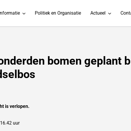
informatie
Politiek en Organisatie
Actueel
Cont
onderden bomen geplant bi
dselbos
ht is verlopen.
 16.42 uur