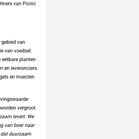
rtners van Picnic
t gebied van
ie van voedsel.
 eetbare planten
n en leveranciers.
ogels en insecten
levingswaarde
 worden vergroot.
rzaam levert. We
eg van boer naar
am dat duurzaam