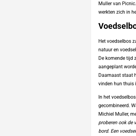
Muller van Picnic
werkten zich in h
Voedselbo
Het voedselbos za
natuur en voedsel
De komende tijd 
aangeplant worden
Daarnaast staat h
vinden hun thuis 
In het voedselbo
gecombineerd. Wan
Michiel Muller, m
proberen ook de 
bord. Een voedsel