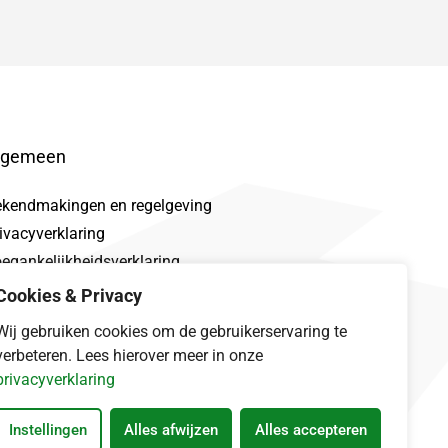
lgemeen
ekendmakingen en regelgeving
ivacyverklaring
egankelijkheidsverklaring
oclaimer
Cookies & Privacy
talek
Wij gebruiken cookies om de gebruikerservaring te
verbeteren. Lees hierover meer in onze
privacyverklaring
Instellingen
Alles afwijzen
Alles accepteren