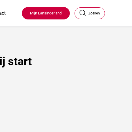
act
Mijn Lansingerland
Zoeken
j start