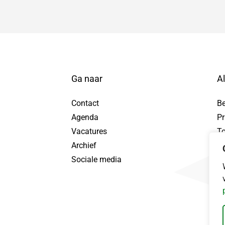
Ga naar
A
Contact
B
Agenda
Pr
tuur WhatsApp bericht, opent in nieuw tabblad
Vacatures
To
Archief
Pr
Sociale media
Da
ebook, opent in nieuw tabblad
nd LinkedIn, opent in nieuw tabblad
ingerland Instagram, opent in nieuw tabblad