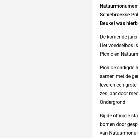
Natuurmonumenten
Schiebroekse Po
Beukel was hierb
De komende jaren
Het voedselbos is
Picnic en Natuur
Picnic kondigde h
samen met de gem
leveren een grote
zes jaar door me
Ondergrond.
Bij de officiële 
bomen door gespr
van Natuurmonume