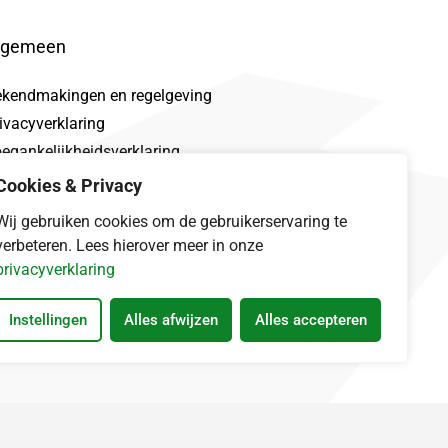
lgemeen
ekendmakingen en regelgeving
ivacyverklaring
egankelijkheidsverklaring
oclaimer
Cookies & Privacy
talek
Wij gebruiken cookies om de gebruikerservaring te
verbeteren. Lees hierover meer in onze
privacyverklaring
Instellingen
Alles afwijzen
Alles accepteren