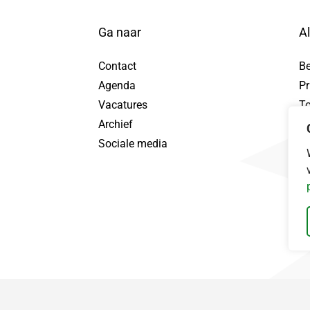
Ga naar
A
Contact
B
Agenda
Pr
tuur WhatsApp bericht, opent in nieuw tabblad
Vacatures
To
Archief
Pr
Sociale media
Da
ebook, opent in nieuw tabblad
nd LinkedIn, opent in nieuw tabblad
ingerland Instagram, opent in nieuw tabblad