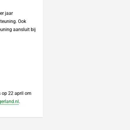
er jaar
steuning. Ook
uning aansluit bij
s op 22 april om
erland.nl
.