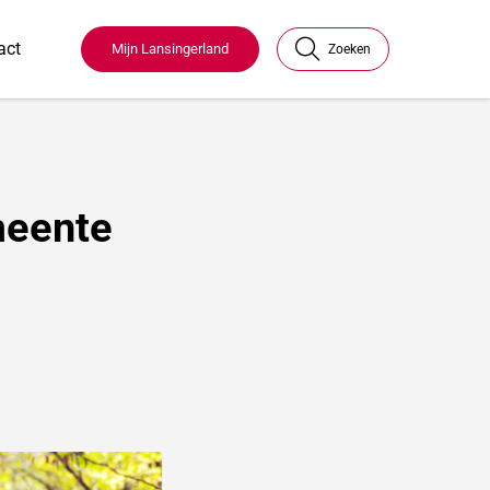
act
Mijn Lansingerland
Zoeken
meente