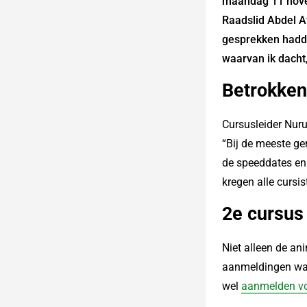
maandag 11 novem
Raadslid Abdel A
gesprekken hadden
waarvan ik dacht
Betrokken
Cursusleider Nur
“Bij de meeste g
de speeddates en 
kregen alle cursis
2e cursus
Niet alleen de an
aanmeldingen ware
wel
aanmelden vo