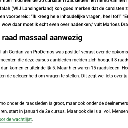
ber mochten de 30 cursisten raadsleden het hemd van het li
falah (WIJ Lansingerland) kon goed merken dat de cursisten z
 voorbereid: “Ik kreeg hele inhoudelijke vragen, heel tof!” “Er
, wow daar moet ik echt even over nadenken,” vult Marloes Dr
 raad massaal aanwezig
ullah Gerdan van ProDemos was positief verrast over de opkoms
emeenten die deze cursus aanbieden melden zich hooguit 8 raad
dan komen er uiteindelijk 5. Maar hier waren 15 raadsleden. Heel
ten de gelegenheid om vragen te stellen. Dit zegt wel iets over jul
imo onder de raadsleden is groot, maar ook onder de deelnemers
n, start in januari de 2e cursus. Maar ook die is al vol. Mense
or de wachtlijst
.