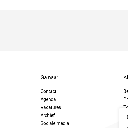
Ga naar
A
Contact
B
Agenda
Pr
tuur WhatsApp bericht, opent in nieuw tabblad
Vacatures
To
Archief
Pr
Sociale media
Da