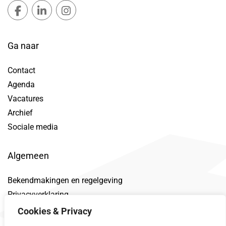
Gemeente Lansingerland Facebook, opent in nieuw ta
Gemeente Lansingerland LinkedIn, opent in nie
Gemeente Lansingerland Instagram, open
Ga naar
Contact
Agenda
Vacatures
Archief
Sociale media
Algemeen
Bekendmakingen en regelgeving
Privacyverklaring
Toegankelijkheidsverklaring
Cookies & Privacy
Proclaimer