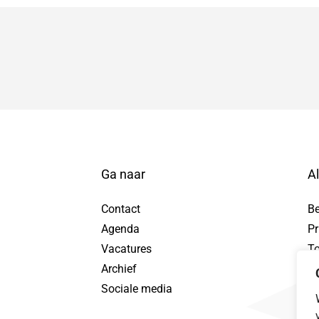
Ga naar
A
Contact
B
Agenda
Pr
tuur WhatsApp bericht, opent in nieuw tabblad
Vacatures
To
Archief
Pr
Sociale media
Da