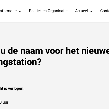
informatie
Politiek en Organisatie
Actueel
Cont
u de naam voor het nieuw
ngstation?
ht is verlopen.
0 uur