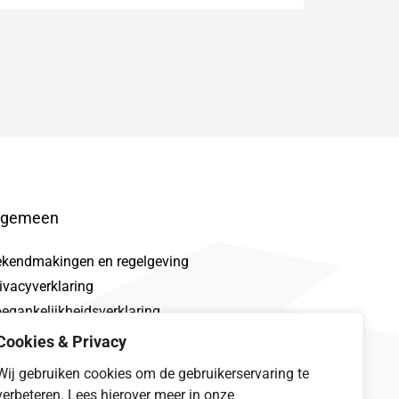
lgemeen
ekendmakingen en regelgeving
ivacyverklaring
egankelijkheidsverklaring
oclaimer
Cookies & Privacy
talek
Wij gebruiken cookies om de gebruikerservaring te
verbeteren. Lees hierover meer in onze