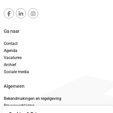
Gemeente Lansingerland Facebook, opent in nieuw ta
Gemeente Lansingerland LinkedIn, opent in nie
Gemeente Lansingerland Instagram, open
Ga naar
Contact
Agenda
Vacatures
Archief
Sociale media
Algemeen
Bekendmakingen en regelgeving
Privacyverklaring
Toegankelijkheidsverklaring