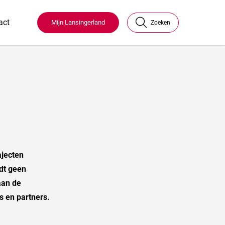
act
Mijn Lansingerland
Zoeken
ajecten
dt geen
aan de
s en partners.