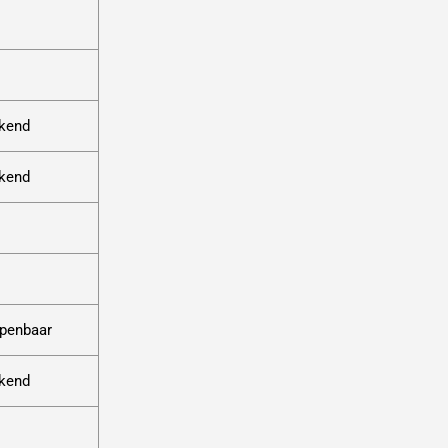
ekend
ekend
openbaar
ekend