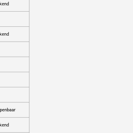
ekend
ekend
openbaar
ekend