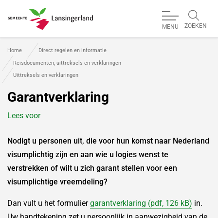
ZOEKEN
MENU
Gemeente Lansingerland
Home
Direct regelen en informatie
Reisdocumenten, uittreksels en verklaringen
Uittreksels en verklaringen
Garantverklaring
Lees voor
Nodigt u personen uit, die voor hun komst naar Nederland
visumplichtig zijn en aan wie u logies wenst te
verstrekken of wilt u zich garant stellen voor een
visumplichtige vreemdeling?
Dan vult u het formulier
garantverklaring (pdf, 126 kB)
in.
Uw handtekening zet u persoonlijk in aanwezigheid van de