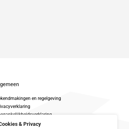
lgemeen
ekendmakingen en regelgeving
ivacyverklaring
egankelijkheidsverklaring
oclaimer
Cookies & Privacy