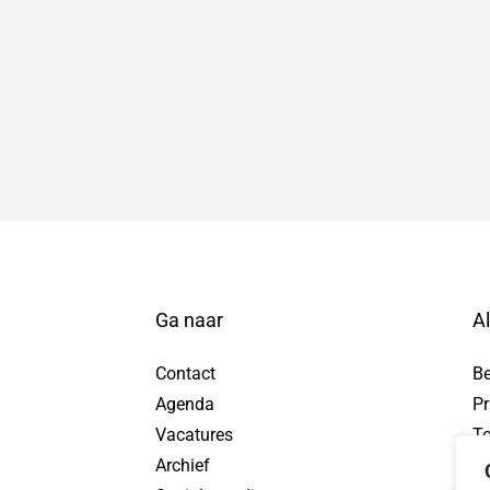
Ga naar
A
Contact
B
Agenda
Pr
tuur WhatsApp bericht, opent in nieuw tabblad
Vacatures
To
Archief
Pr