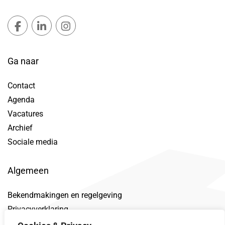
Gemeente Lansingerland Facebook, opent in nieuw ta
Gemeente Lansingerland LinkedIn, opent in nie
Gemeente Lansingerland Instagram, open
Ga naar
Contact
Agenda
Vacatures
Archief
Sociale media
Algemeen
Bekendmakingen en regelgeving
Privacyverklaring
Toegankelijkheidsverklaring