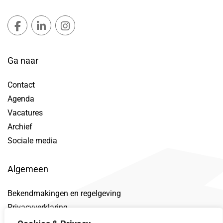
Gemeente Lansingerland Facebook, opent in nieuw ta
Gemeente Lansingerland LinkedIn, opent in nie
Gemeente Lansingerland Instagram, open
Ga naar
Contact
Agenda
Vacatures
Archief
Sociale media
Algemeen
Bekendmakingen en regelgeving
Privacyverklaring
Toegankelijkheidsverklaring