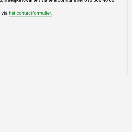
imtelijke Kwaliteit via telefoonnummer 010 800 40 00.
n via
het contactformulier.