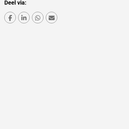
Deel via:
Deel via Facebook
Deel via LinkedIn
Deel via WhatsApp
Deel via Mail