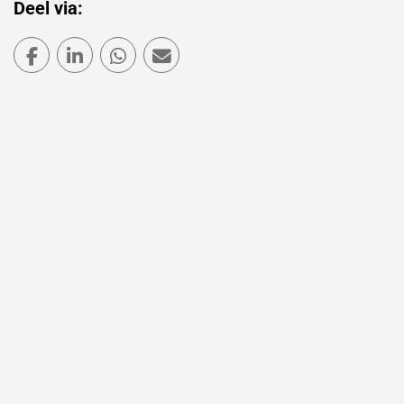
Deel via:
Deel via Facebook
Deel via LinkedIn
Deel via WhatsApp
Deel via Mail