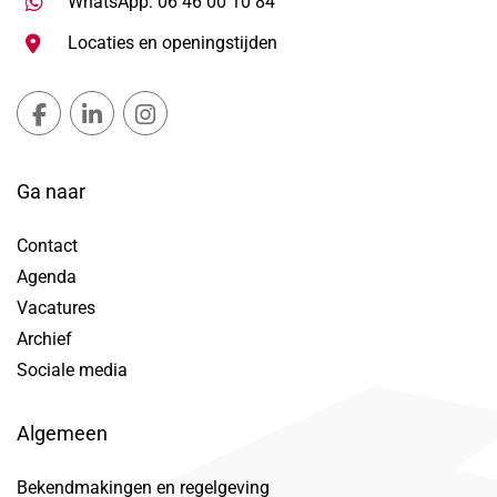
Stuur WhatsApp bericht, ope
WhatsApp: 06 46 00 10 84
Locaties en openingstijden
Gemeente Lansingerland Facebook, opent in nieuw ta
Gemeente Lansingerland LinkedIn, opent in nie
Gemeente Lansingerland Instagram, open
Ga naar
Contact
Agenda
Vacatures
Archief
Sociale media
Algemeen
Bekendmakingen en regelgeving