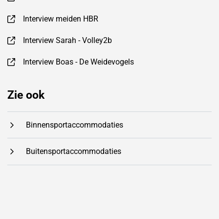
, opent in nieuw tabblad
Interview meiden HBR
, opent in nieuw tabblad
Interview Sarah - Volley2b
, opent in nieuw tabblad
Interview Boas - De Weidevogels
, opent in nieuw tabblad
Zie ook
Binnensportaccommodaties
Buitensportaccommodaties