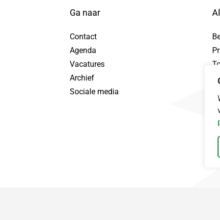
Ga naar
A
Contact
B
Agenda
Pr
tuur WhatsApp bericht, opent in nieuw tabblad
Vacatures
To
Archief
Pr
Sociale media
Da
ebook, opent in nieuw tabblad
nd LinkedIn, opent in nieuw tabblad
ingerland Instagram, opent in nieuw tabblad