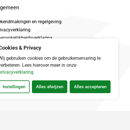
lgemeen
ekendmakingen en regelgeving
ivacyverklaring
egankelijkheidsverklaring
oclaimer
Cookies & Privacy
talek
Wij gebruiken cookies om de gebruikerservaring te
verbeteren. Lees hierover meer in onze
privacyverklaring
Instellingen
Alles afwijzen
Alles accepteren