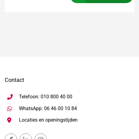
Contact
Telefoon: 010 800 40 00
Stuur WhatsApp bericht, ope
WhatsApp: 06 46 00 10 84
Locaties en openingstijden
Gemeente Lansingerland Facebook, opent in nieuw ta
Gemeente Lansingerland LinkedIn, opent in nie
Gemeente Lansingerland Instagram, open