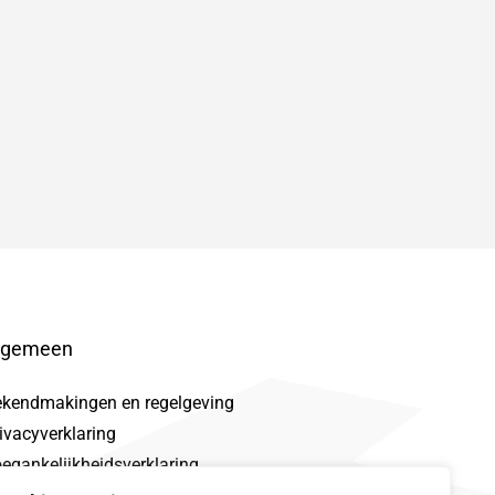
lgemeen
ekendmakingen en regelgeving
ivacyverklaring
egankelijkheidsverklaring