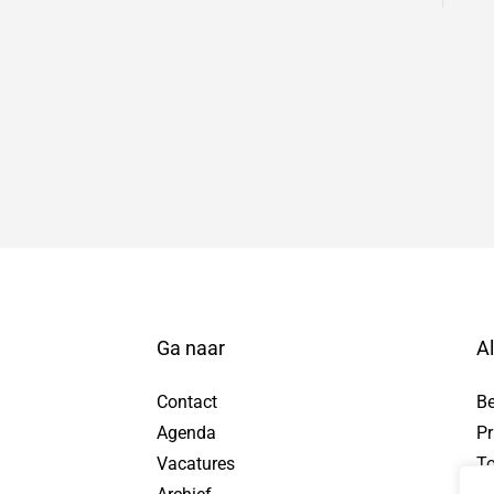
Ga naar
A
Contact
B
Agenda
Pr
tuur WhatsApp bericht, opent in nieuw tabblad
Vacatures
To